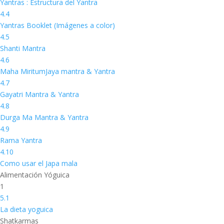
Yantras : Estructura del Yantra
4.4
Yantras Booklet (Imágenes a color)
4.5
Shanti Mantra
4.6
Maha MiritumJaya mantra & Yantra
4.7
Gayatri Mantra & Yantra
4.8
Durga Ma Mantra & Yantra
4.9
Rama Yantra
4.10
Como usar el Japa mala
Alimentación Yóguica
1
5.1
La dieta yoguica
Shatkarmas