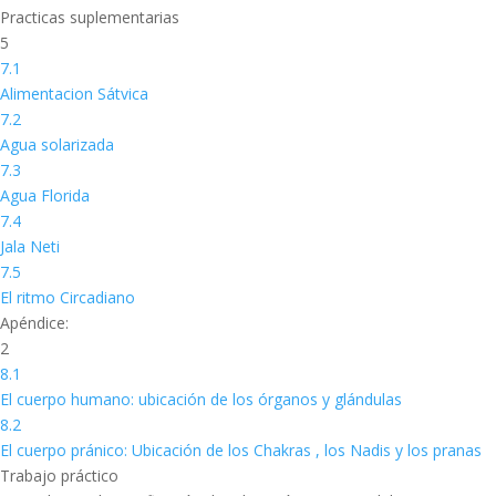
Practicas suplementarias
5
7.1
Alimentacion Sátvica
7.2
Agua solarizada
7.3
Agua Florida
7.4
Jala Neti
7.5
El ritmo Circadiano
Apéndice:
2
8.1
El cuerpo humano: ubicación de los órganos y glándulas
8.2
El cuerpo pránico: Ubicación de los Chakras , los Nadis y los pranas
Trabajo práctico